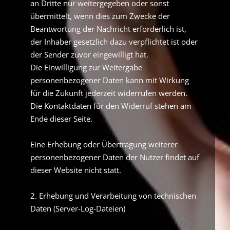
an Dritte nur weitergegeben oder sonst
übermittelt, wenn dies zum Zwecke der
Beantwortung der Nachricht erforderlich ist,
der Inhaber gesetzlich dazu verpflichtet ist oder
der Sender zuvor eingewilligt hat.
Die Einwilligung zur Weitergabe
personenbezogener Daten kann mit Wirkung
für die Zukunft jederzeit widerrufen werden.
Die Kontaktdaten für den Widerruf stehen am
Ende dieser Seite.
Eine Erhebung oder Übertragung weiterer
personenbezogener Daten der Nutzer findet auf
dieser Website nicht statt.
2. Erhebung und Verarbeitung von technischen
Daten (Server-Log-Dateien)