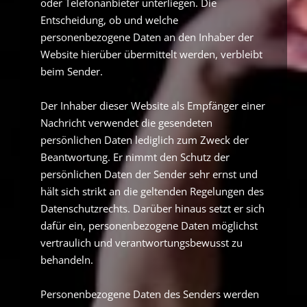
oder Telefonanbieter unterliegen. Die
Entscheidung, ob und welche
personenbezogene Daten an den Inhaber der
Website hierüber übermittelt werden, verbleibt
beim Sender.
Der Inhaber dieser Website als Empfänger einer
Nachricht verwendet die gesendeten
persönlichen Daten lediglich zum Zweck der
Beantwortung. Er nimmt den Schutz der
persönlichen Daten der Sender sehr ernst und
hält sich strikt an die geltenden Regelungen des
Datenschutzrechts. Darüber hinaus setzt er sich
dafür ein, personenbezogene Daten möglichst
vertraulich und verantwortungsbewusst zu
behandeln.
Personenbezogene Daten des Senders werden