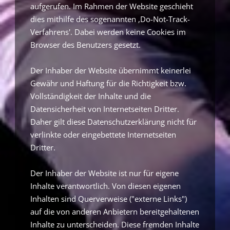
aufgerufen. Im Rahmen der Website geschieht
dies mithilfe des sogenannten ,Do-Not-Track-
Verfahrens'. Dabei werden keine Cookies im
Browser des Benutzers gesetzt.
Der Inhaber der Website übernimmt keinerlei
Gewähr und Haftung für die Richtigkeit bzw.
Vollständigkeit der Inhalte und die
Datensicherheit von Internetseiten Dritter.
Daher gilt diese Datenschutzerklärung nicht für
verlinkte oder eingebettete Internetseiten
Dritter.
Der Inhaber der Website ist nur für eigene
Inhalte verantwortlich. Von diesen eigenen
Inhalten sind Querverweise ("externe Links")
auf die von anderen Anbietern bereitgehaltenen
Inhalte zu unterscheiden. Diese fremden Inhalte