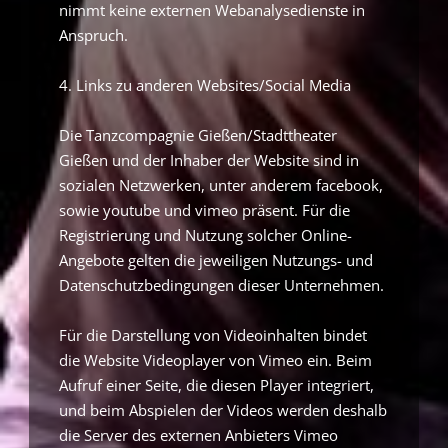
nimmt keine externen Webanalysedienste in
Anspruch.
4. Links zu anderen Websites/Social Media
Die Tanzcompagnie Gießen/Stadttheater
Gießen und der Inhaber der Website sind in
sozialen Netzwerken, unter anderem facebook,
sowie youtube und vimeo präsent. Für die
Registrierung und Nutzung solcher Online-
Angebote gelten die jeweiligen Nutzungs- und
Datenschutzbedingungen dieser Unternehmen.
Für die Darstellung von Videoinhalten bindet
die Website Videoplayer von Vimeo ein. Beim
Aufruf einer Seite, die diesen Player integriert,
und beim Abspielen der Videos werden deshalb
die Server des externen Anbieters Vimeo