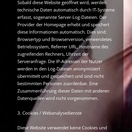
Sobald diese Website geöffnet wird, werden
technische Daten automatisch durch IT-Systeme
erfasst, sogenannte Server-Log-Dateien. Der
Provider der Homepage erhebt und speichert
diese Informationen automatisch. Dies sind:
Browsertyp und Browserversion, verwendetes
Betriebssystem, Referrer URL, Hostname des
zugreifenden Rechners, Uhrzeit der
Serveranfrage. Die IP-Adressen der Nutzer
werden in den Log-Dateien anonymisiert
übermittelt und gespeichert und sind nicht
bestimmten Personen zuordenbar. Eine
Zusammenführung dieser Daten mit anderen
Datenquellen wird nicht vorgenommen.
3. Cookies / Webanalysedienste
Diese Website verwendet keine Cookies und