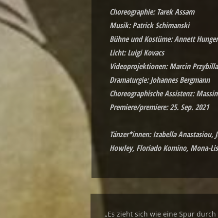
Choreographie: Tarek Assam
Musik: Patrick Schimanski
Bühne und Kostüme: Annett Hunger
Licht: Luigi Kovacs
Videoprojektionen: Marcin Przybilla
Dramaturgie: Johannes Bergmann
Choreographische Assistenz: Massim
Premiere/premiere: 25. Sep. 2021
Tänzer*innen: Izabella Anastasiou,
Howley, Floriado Komino, Mona-Lisa
„Es zieht sich wie eine Spur durch