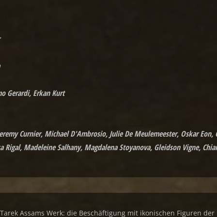
o Gerardi, Erkan Kurt
 Jeremy Curnier, Michael D'Ambrosio, Julie De Meulemeester, Oskar Eon
 Rigal, Madeleine Salhany, Magdalena Stoyanova, Gleidson Vigne, Chia
 Tarek Assams Werk: die Beschäftigung mit ikonischen Figuren der 