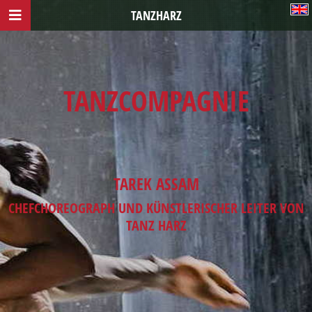
TANZHARZ
TANZCOMPAGNIE
TAREK ASSAM
CHEFCHOREOGRAPH UND KÜNSTLERISCHER LEITER VON
TANZ HARZ