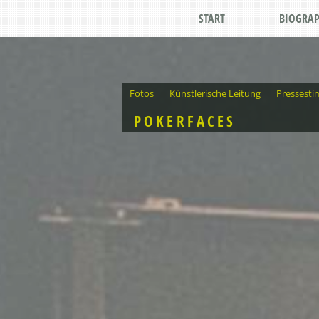
START
BIOGRAP
Fotos
Künstlerische Leitung
Pressest
POKERFACES