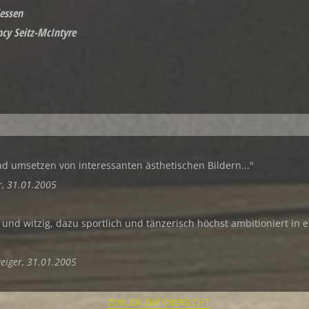
iessen
cy Seitz-McIntyre
nd umsetzen von interessanten ästhetischen Bildern..."
r, 31.01.2005
t und witzig, dazu sportlich und tänzerisch höchst ambitioniert in 
eiger, 31.01.2005
ZURÜCK ZUR ÜBERSICHT