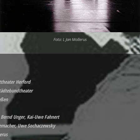
Foto: L Jan Mollerus
ttheater Herford
tädtebundtheater
eßen
, Bernd Unger, Kai-Uwe Fahnert
Rademacher, Uwe Sochaczewsky
erus