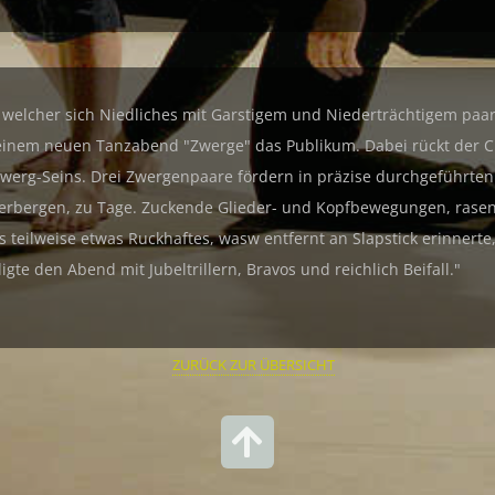
 welcher sich Niedliches mit Garstigem und Niederträchtigem paar
n seinem neuen Tanzabend "Zwerge" das Publikum. Dabei rückt der
Zwerg-Seins. Drei Zwergenpaare fördern in präzise durchgeführt
e verbergen, zu Tage. Zuckende Glieder- und Kopfbewegungen, rase
 teilweise etwas Ruckhaftes, wasw entfernt an Slapstick erinnerte
e den Abend mit Jubeltrillern, Bravos und reichlich Beifall."
ZURÜCK ZUR ÜBERSICHT